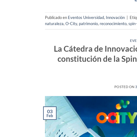
Publicado en
Eventos Universidad
,
Innovación
|
Eti
naturaleza
,
O-City
,
patrimonio
,
reconocimiento
,
spin-
EVE
La Cátedra de Innovaci
constitución de la Spi
POSTED ON
03
Feb