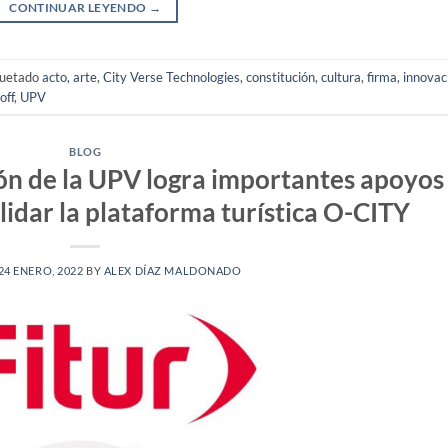
CONTINUAR LEYENDO
→
quetado
acto
,
arte
,
City Verse Technologies
,
constitución
,
cultura
,
firma
,
innovac
off
,
UPV
BLOG
ón de la UPV logra importantes apoyos
idar la plataforma turística O-CITY
24 ENERO, 2022
BY
ALEX DÍAZ MALDONADO