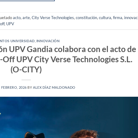
quetado
acto
,
arte
,
City Verse Technologies
,
constitución
,
cultura
,
firma
,
innovac
off
,
UPV
NTOS UNIVERSIDAD
,
INNOVACIÓN
ón UPV Gandia colabora con el acto de
n-Off UPV City Verse Technologies S.L.
(O-CITY)
3 FEBRERO, 2026
BY
ALEX DÍAZ MALDONADO