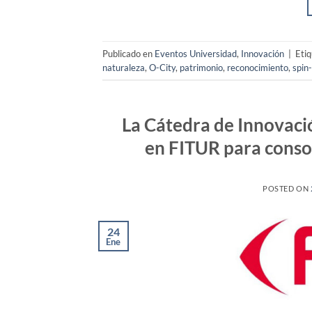
Publicado en
Eventos Universidad
,
Innovación
|
Eti
naturaleza
,
O-City
,
patrimonio
,
reconocimiento
,
spin-
La Cátedra de Innovaci
en FITUR para consol
POSTED ON
24
Ene