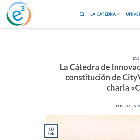
Saltar
al
LA CÁTEDRA
UNIVE
contenido
EVE
La Cátedra de Innova
constitución de CityV
charla «
POSTED ON
1
10
Feb