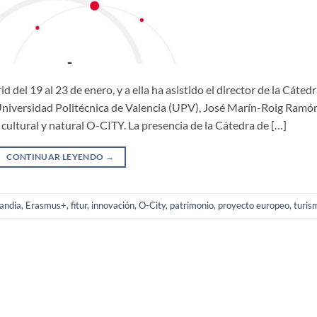
el 19 al 23 de enero, y a ella ha asistido el director de la Cáted
niversidad Politécnica de Valencia (UPV), José Marín-Roig Ramón
cultural y natural O-CITY. La presencia de la Cátedra de […]
CONTINUAR LEYENDO
→
gandia
,
Erasmus+
,
fitur
,
innovación
,
O-City
,
patrimonio
,
proyecto europeo
,
turis