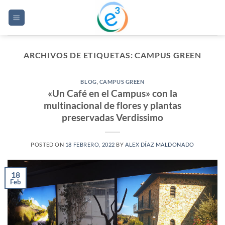
Saltar
al
contenido
ARCHIVOS DE ETIQUETAS:
CAMPUS GREEN
BLOG
,
CAMPUS GREEN
«Un Café en el Campus» con la
multinacional de flores y plantas
preservadas Verdissimo
POSTED ON
18 FEBRERO, 2022
BY
ALEX DÍAZ MALDONADO
18
Feb