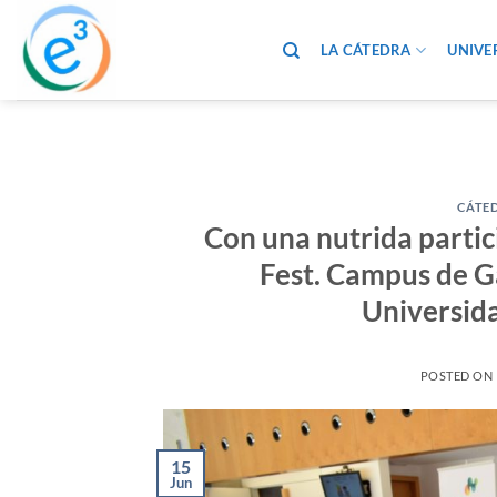
Saltar
al
LA CÁTEDRA
UNIVE
contenido
CÁTED
Con una nutrida partici
Fest. Campus de Ga
Universida
POSTED ON
15
Jun