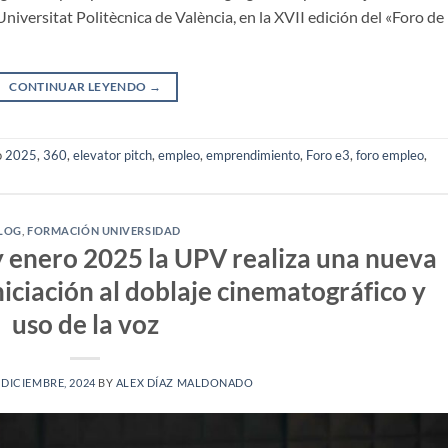
niversitat Politècnica de València, en la XVII edición del «Foro de
CONTINUAR LEYENDO
→
o
2025
,
360
,
elevator pitch
,
empleo
,
emprendimiento
,
Foro e3
,
foro empleo
,
LOG
,
FORMACIÓN UNIVERSIDAD
y enero 2025 la UPV realiza una nueva
niciación al doblaje cinematográfico y
uso de la voz
 DICIEMBRE, 2024
BY
ALEX DÍAZ MALDONADO