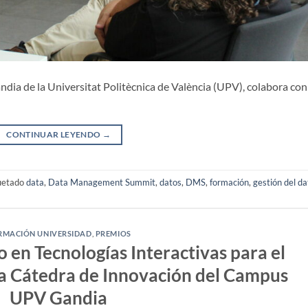
ia de la Universitat Politècnica de València (UPV), colabora con
CONTINUAR LEYENDO
→
uetado
data
,
Data Management Summit
,
datos
,
DMS
,
formación
,
gestión del da
RMACIÓN UNIVERSIDAD
,
PREMIOS
 en Tecnologías Interactivas para el
a Cátedra de Innovación del Campus
UPV Gandia