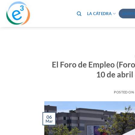
Saltar
al
LA CÁTEDRA
UNIVE
contenido
El Foro de Empleo (Foro
10 de abri
POSTED ON
06
Mar