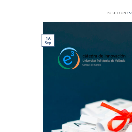
POSTED ON
16
16
Sep