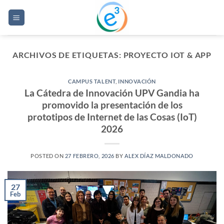
Saltar
al
contenido
ARCHIVOS DE ETIQUETAS:
PROYECTO IOT & APP
CAMPUS TALENT
,
INNOVACIÓN
La Cátedra de Innovación UPV Gandia ha
promovido la presentación de los
prototipos de Internet de las Cosas (IoT)
2026
POSTED ON
27 FEBRERO, 2026
BY
ALEX DÍAZ MALDONADO
27
Feb