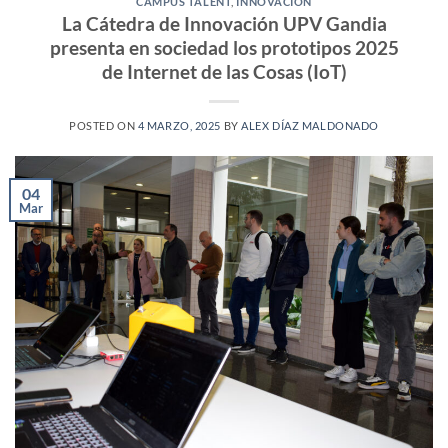
CAMPUS TALENT
,
INNOVACIÓN
La Cátedra de Innovación UPV Gandia
presenta en sociedad los prototipos 2025
de Internet de las Cosas (IoT)
POSTED ON
4 MARZO, 2025
BY
ALEX DÍAZ MALDONADO
04
Mar