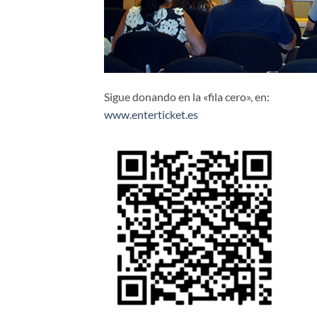
Sigue donando en la «fila cero», en:
www.enterticket.es