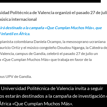
idad Politécnica de Valencia organizó el pasado 27 de jul
úsica internacional
io irá destinado a la campaña «Que Cumplan Muchos Más», que
infantil en África.
la pianista colombiana Daniela Ocampo, la mesosoprano ucraniana
Mauricio Ortiz y el músico congoleño Doudou Nganga, la Cátedra d
Valencia, campus de Gandia, celebró el pasado 27 de julio un
aña «Que Cumplan Muchos Más» que trabaja en favor de la
mpus UPV de Gandia.
 Universidad Politécnica de Valencia invita a seguir
cios estarán destinados a la campaña de investigación 
n África «Que Cumplan Muchos Más».