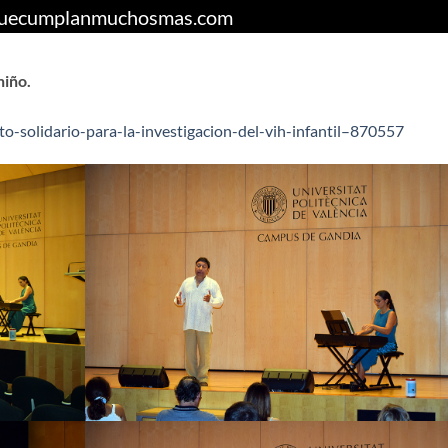
uecumplanmuchosmas.com
niño.
to-solidario-para-la-investigacion-del-vih-infantil–870557