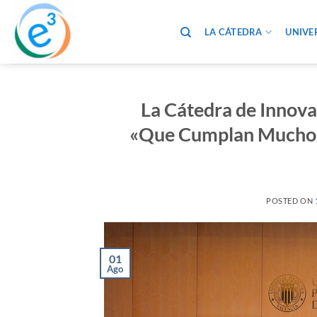
Saltar
al
LA CÁTEDRA
UNIVE
contenido
La Cátedra de Innov
«Que Cumplan Muchos M
POSTED ON
01
Ago