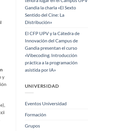
tendrá lugar en el Campus UPV
Gandia la charla «El Sexto
Sentido del Cine: La
Distribución»
l
El CFP UPV y la Cátedra de
Innovación del Campus de
Gandia presentan el curso
«Vibecoding. Introducción
práctica a la programación
en
asistida por IA»
n y
ción
UNIVERSIDAD
Eventos Universidad
e),
cci
Formación
s
Grupos