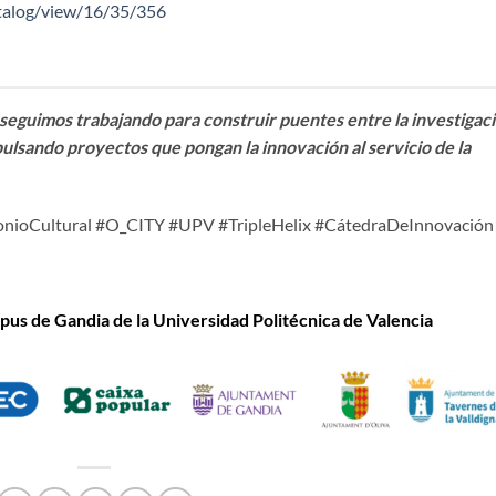
catalog/view/16/35/356
seguimos trabajando para construir puentes entre la investigac
mpulsando proyectos que pongan la innovación al servicio de la
imonioCultural #O_CITY #UPV #TripleHelix #CátedraDeInnovación
us de Gandia de la Universidad Politécnica de Valencia