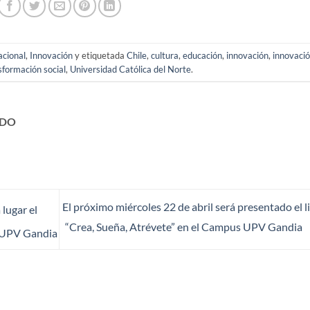
acional
,
Innovación
y etiquetada
Chile
,
cultura
,
educación
,
innovación
,
innovaci
sformación social
,
Universidad Católica del Norte
.
ADO
El próximo miércoles 22 de abril será presentado el l
 lugar el
“Crea, Sueña, Atrévete” en el Campus UPV Gandia
s UPV Gandia