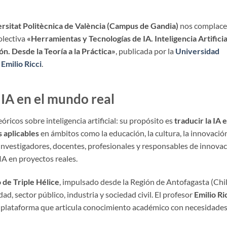
rsitat Politècnica de València (Campus de Gandia)
nos complace
olectiva
«Herramientas y Tecnologías de IA. Inteligencia Artificia
ón. Desde la Teoría a la Práctica»
, publicada por la
Universidad
e
Emilio Ricci
.
 IA en el mundo real
eóricos sobre inteligencia artificial: su propósito es
traducir la IA 
 aplicables
en ámbitos como la educación, la cultura, la innovació
 investigadores, docentes, profesionales y responsables de innova
A en proyectos reales.
 de Triple Hélice
, impulsado desde la Región de Antofagasta (Chil
d, sector público, industria y sociedad civil. El profesor
Emilio Ri
a plataforma que articula conocimiento académico con necesidade