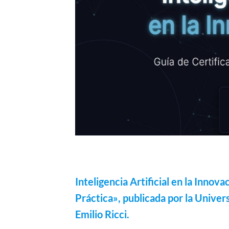
Inteligencia Artificial en la Innova
Práctica»
, publicada por la
Univers
Emilio Ricci
.