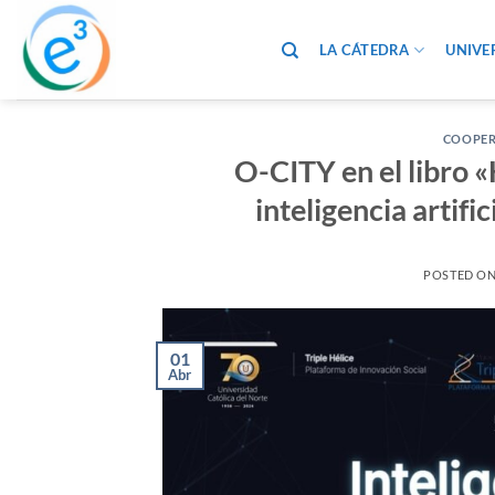
Saltar
al
LA CÁTEDRA
UNIVE
contenido
COOPER
O-CITY en el libro 
inteligencia artifi
POSTED O
01
Abr