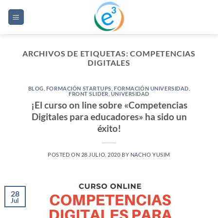
Saltar
al
contenido
ARCHIVOS DE ETIQUETAS:
COMPETENCIAS
DIGITALES
BLOG
,
FORMACIÓN STARTUPS
,
FORMACIÓN UNIVERSIDAD
,
FRONT SLIDER
,
UNIVERSIDAD
¡El curso on line sobre «Competencias
Digitales para educadores» ha sido un
éxito!
POSTED ON
28 JULIO, 2020
BY
NACHO YUSIM
28
Jul