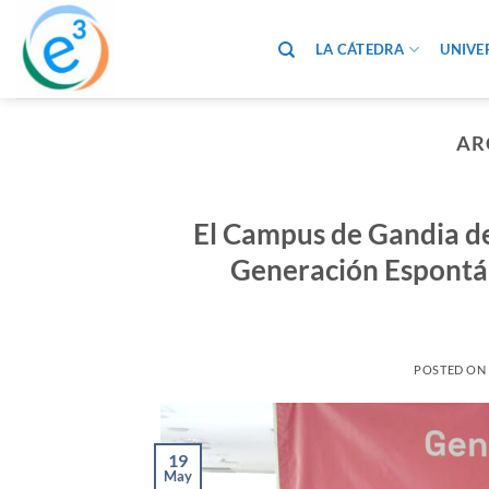
Saltar
al
LA CÁTEDRA
UNIVE
contenido
AR
El Campus de Gandia de
Generación Espontán
POSTED ON
19
May