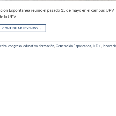
ración Espontánea reunió el pasado 15 de mayo en el campus UPV
de la UPV
CONTINUAR LEYENDO
→
edra
,
congreso
,
educativo
,
formación
,
Generación Espontánea
,
I+D+i
,
innovaci