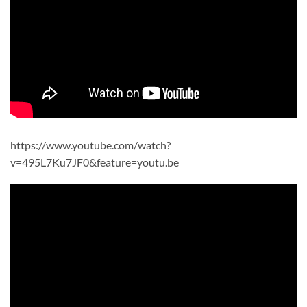
https://www.youtube.com/watch?
v=495L7Ku7JF0&feature=youtu.be