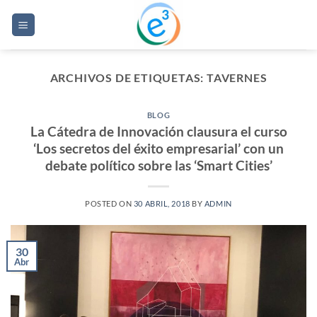
Saltar
al
contenido
ARCHIVOS DE ETIQUETAS:
TAVERNES
BLOG
La Cátedra de Innovación clausura el curso
‘Los secretos del éxito empresarial’ con un
debate político sobre las ‘Smart Cities’
POSTED ON
30 ABRIL, 2018
BY
ADMIN
30
Abr