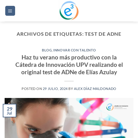
Saltar
al
contenido
ARCHIVOS DE ETIQUETAS:
TEST DE ADNE
BLOG
,
INNOVAR CON TALENTO
Haz tu verano más productivo con la
Cátedra de Innovación UPV realizando el
original test de ADNe de Elías Azulay
POSTED ON
29 JULIO, 2024
BY
ALEX DÍAZ MALDONADO
29
Jul