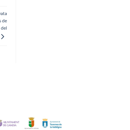
Data
s de
 del