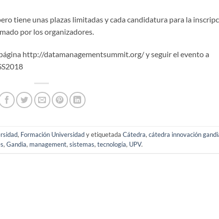
ero tiene unas plazas limitadas y cada candidatura para la inscrip
ormado por los organizadores.
a página http://datamanagementsummit.org/ y seguir el evento a
MSS2018
rsidad
,
Formación Universidad
y etiquetada
Cátedra
,
cátedra innovación gandi
es
,
Gandia
,
management
,
sistemas
,
tecnología
,
UPV
.