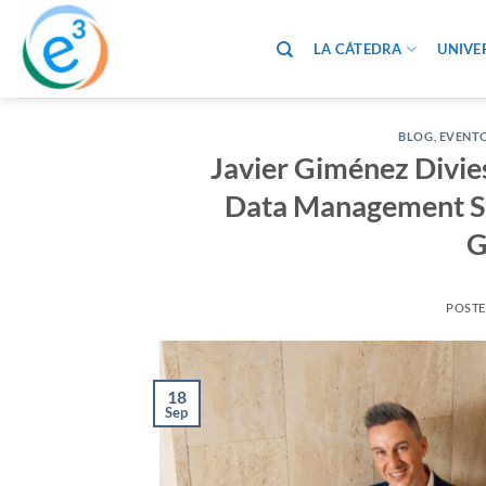
Saltar
al
LA CÁTEDRA
UNIVE
contenido
BLOG
,
EVENTO
Javier Giménez Divies
Data Management Sp
G
POST
18
Sep