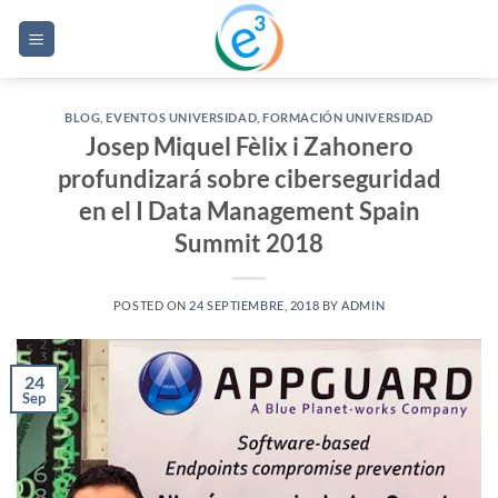
Saltar
al
contenido
BLOG
,
EVENTOS UNIVERSIDAD
,
FORMACIÓN UNIVERSIDAD
Josep Miquel Fèlix i Zahonero
profundizará sobre ciberseguridad
en el I Data Management Spain
Summit 2018
POSTED ON
24 SEPTIEMBRE, 2018
BY
ADMIN
24
Sep