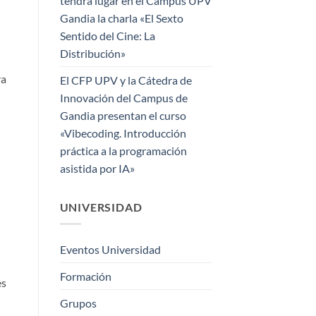
tendrá lugar en el Campus UPV
Gandia la charla «El Sexto
Sentido del Cine: La
Distribución»
ra
El CFP UPV y la Cátedra de
Innovación del Campus de
Gandia presentan el curso
«Vibecoding. Introducción
práctica a la programación
asistida por IA»
UNIVERSIDAD
Eventos Universidad
Formación
es
Grupos