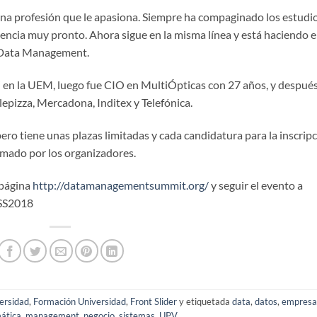
 una profesión que le apasiona. Siempre ha compaginado los estudi
iencia muy pronto. Ahora sigue en la misma línea y está haciendo e
e Data Management.
” en la UEM, luego fue CIO en MultiÓpticas con 27 años, y despué
pizza, Mercadona, Inditex y Telefónica.
ero tiene unas plazas limitadas y cada candidatura para la inscrip
ormado por los organizadores.
 página
http://datamanagementsummit.org/
y seguir el evento a
MSS2018
ersidad
,
Formación Universidad
,
Front Slider
y etiquetada
data
,
datos
,
empresa
mática
,
management
,
negocio
,
sistemas
,
UPV
.