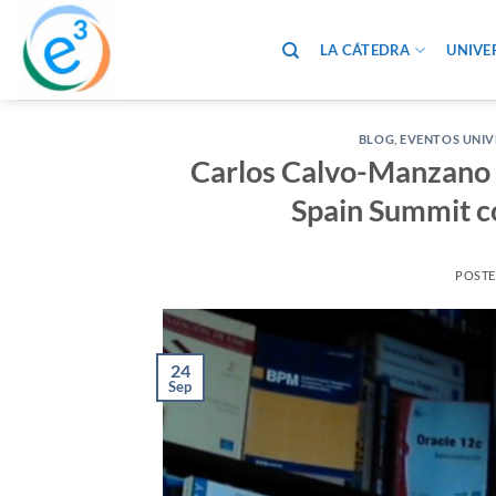
Saltar
al
LA CÁTEDRA
UNIVE
contenido
BLOG
,
EVENTOS UNIV
Carlos Calvo-Manzano 
Spain Summit c
POST
24
Sep