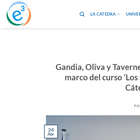
Saltar
al
LA CÁTEDRA
UNIVE
contenido
Gandia, Oliva y Taverne
marco del curso ‘Los 
Cát
PO
24
Abr