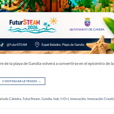
re de la playa de Gandia volverá a convertirse en el epicentro de la
CONTINUAR LEYENDO
→
uetado
Cátedra
,
FuturSteam
,
Gandia
,
hub
,
I+D+i
,
innovación
,
Innovación Creati