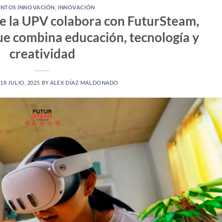
ENTOS INNOVACIÓN
,
INNOVACIÓN
e la UPV colabora con FuturSteam,
ue combina educación, tecnología y
creatividad
N
18 JULIO, 2025
BY
ALEX DÍAZ MALDONADO