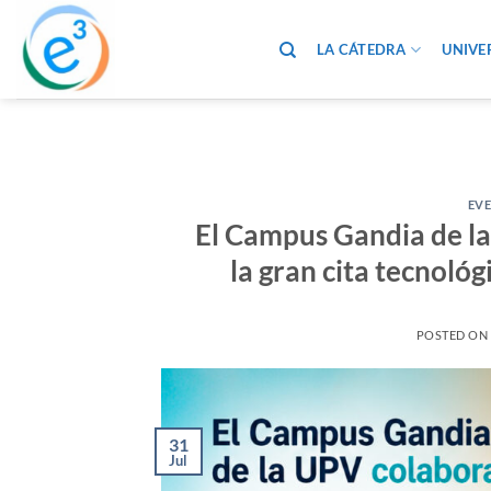
Saltar
al
LA CÁTEDRA
UNIVE
contenido
EV
El Campus Gandia de l
la gran cita tecnoló
POSTED O
31
Jul