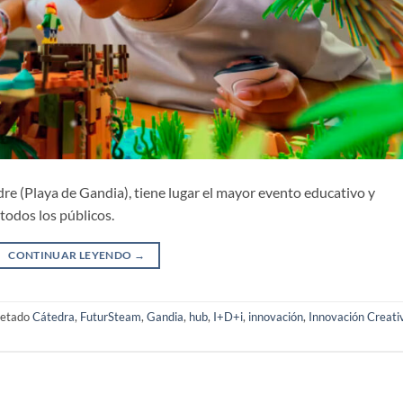
adre (Playa de Gandia), tiene lugar el mayor evento educativo y
todos los públicos.
CONTINUAR LEYENDO
→
uetado
Cátedra
,
FuturSteam
,
Gandia
,
hub
,
I+D+i
,
innovación
,
Innovación Creati