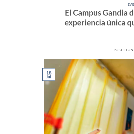
EV
El Campus Gandia d
experiencia única q
POSTED O
18
Jul