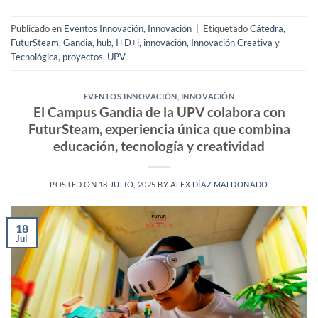
Publicado en
Eventos Innovación
,
Innovación
|
Etiquetado
Cátedra
,
FuturSteam
,
Gandia
,
hub
,
I+D+i
,
innovación
,
Innovación Creativa y
Tecnológica
,
proyectos
,
UPV
EVENTOS INNOVACIÓN
,
INNOVACIÓN
El Campus Gandia de la UPV colabora con
FuturSteam, experiencia única que combina
educación, tecnología y creatividad
POSTED ON
18 JULIO, 2025
BY
ALEX DÍAZ MALDONADO
18
Jul