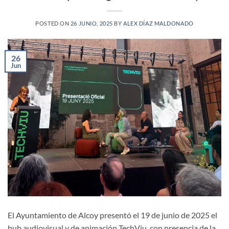
POSTED ON
26 JUNIO, 2025
BY
ALEX DÍAZ MALDONADO
26
Jun
El Ayuntamiento de Alcoy presentó el 19 de junio de 2025 el
hub audiovisual y de animación TechViu, con presencia de la