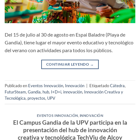
Del 15 de julio al 30 de agosto en Espai Baladre (Playa de
Gandia), tiene lugar el mayor evento educativo y tecnológico
del verano con actividades para todos los públicos.
CONTINUAR LEYENDO
→
Publicado en
Eventos Innovación
,
Innovación
|
Etiquetado
Cátedra
,
FuturSteam
,
Gandia
,
hub
,
I+D+i
,
innovación
,
Innovación Creativa y
Tecnológica
,
proyectos
,
UPV
EVENTOS INNOVACIÓN
,
INNOVACIÓN
El Campus Gandia de la UPV participa en la
presentación del hub de innovación
creativa y tecnológica TechViu de Alcoy