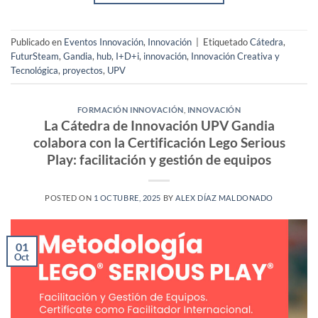
Publicado en
Eventos Innovación
,
Innovación
|
Etiquetado
Cátedra
,
FuturSteam
,
Gandia
,
hub
,
I+D+i
,
innovación
,
Innovación Creativa y
Tecnológica
,
proyectos
,
UPV
FORMACIÓN INNOVACIÓN
,
INNOVACIÓN
La Cátedra de Innovación UPV Gandia
colabora con la Certificación Lego Serious
Play: facilitación y gestión de equipos
POSTED ON
1 OCTUBRE, 2025
BY
ALEX DÍAZ MALDONADO
01
Oct