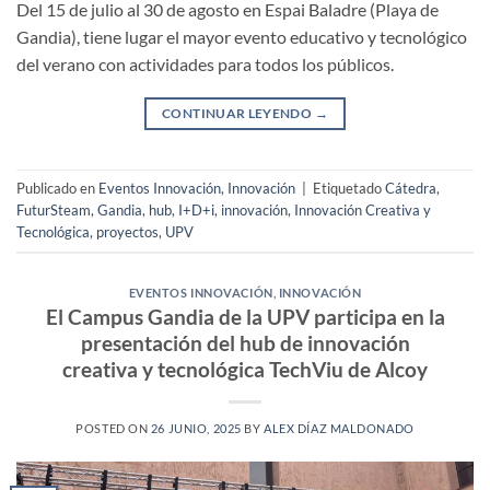
Del 15 de julio al 30 de agosto en Espai Baladre (Playa de
Gandia), tiene lugar el mayor evento educativo y tecnológico
del verano con actividades para todos los públicos.
CONTINUAR LEYENDO
→
Publicado en
Eventos Innovación
,
Innovación
|
Etiquetado
Cátedra
,
FuturSteam
,
Gandia
,
hub
,
I+D+i
,
innovación
,
Innovación Creativa y
Tecnológica
,
proyectos
,
UPV
EVENTOS INNOVACIÓN
,
INNOVACIÓN
El Campus Gandia de la UPV participa en la
presentación del hub de innovación
creativa y tecnológica TechViu de Alcoy
POSTED ON
26 JUNIO, 2025
BY
ALEX DÍAZ MALDONADO