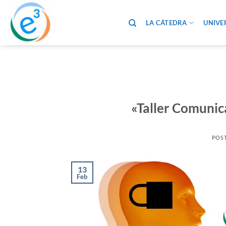
Saltar
al
LA CÁTEDRA
UNIVE
contenido
«Taller Comunica
POS
13
Feb