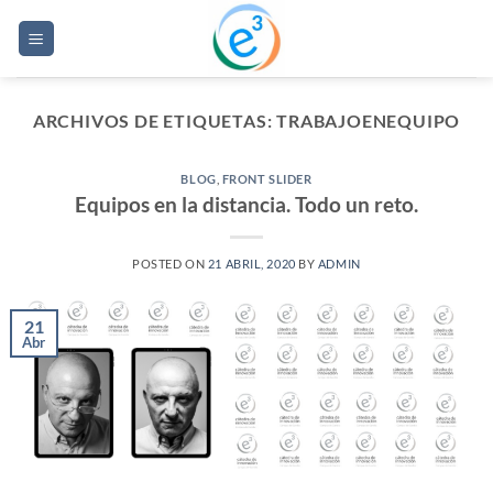
Saltar
al
contenido
ARCHIVOS DE ETIQUETAS:
TRABAJOENEQUIPO
BLOG
,
FRONT SLIDER
Equipos en la distancia. Todo un reto.
POSTED ON
21 ABRIL, 2020
BY
ADMIN
21
Abr