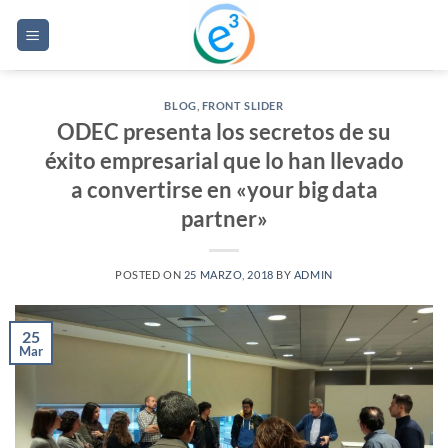
Saltar
al
contenido
BLOG
,
FRONT SLIDER
ODEC presenta los secretos de su
éxito empresarial que lo han llevado
a convertirse en «your big data
partner»
POSTED ON
25 MARZO, 2018
BY
ADMIN
25
Mar