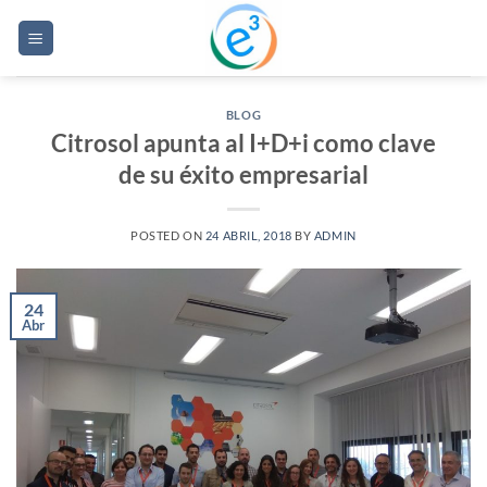
Saltar
al
contenido
BLOG
Citrosol apunta al I+D+i como clave
de su éxito empresarial
POSTED ON
24 ABRIL, 2018
BY
ADMIN
24
Abr