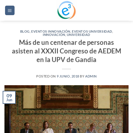
Saltar
al
contenido
BLOG
,
EVENTOS INNOVACIÓN
,
EVENTOS UNIVERSIDAD
,
INNOVACIÓN
,
UNIVERSIDAD
Más de un centenar de personas
asisten al XXXII Congreso de AEDEM
en la UPV de Gandia
POSTED ON
9 JUNIO, 2018
BY
ADMIN
09
Jun