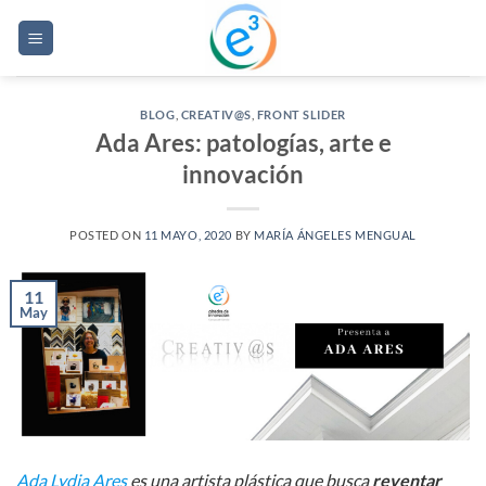
Saltar
al
contenido
BLOG
,
CREATIV@S
,
FRONT SLIDER
Ada Ares: patologías, arte e
innovación
POSTED ON
11 MAYO, 2020
BY
MARÍA ÁNGELES MENGUAL
11
May
Ada Lydia Ares
es una artista plástica que busca
reventar