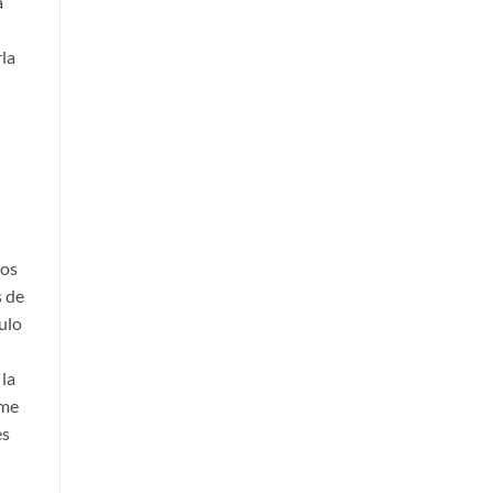
a
rla
ios
s de
ulo
 la
sme
es