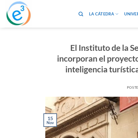
Saltar
al
LA CÁTEDRA
UNIVE
contenido
El Instituto de la
incorporan el proyect
inteligencia turístic
POST
15
Nov