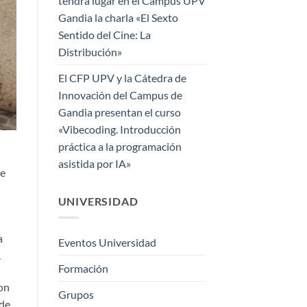
tendrá lugar en el Campus UPV
Gandia la charla «El Sexto
Sentido del Cine: La
Distribución»
El CFP UPV y la Cátedra de
Innovación del Campus de
Gandia presentan el curso
«Vibecoding. Introducción
práctica a la programación
asistida por IA»
ue
UNIVERSIDAD
a
Eventos Universidad
.
Formación
con
Grupos
 de