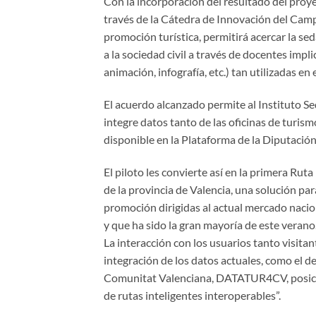
Con la incorporación del resultado del proye
través de la Cátedra de Innovación del Camp
promoción turística, permitirá acercar la se
a la sociedad civil a través de docentes impli
animación, infografía, etc.) tan utilizadas e
El acuerdo alcanzado permite al Instituto Se
integre datos tanto de las oficinas de turis
disponible en la Plataforma de la Diputación
El piloto les convierte así en la primera Ru
de la provincia de Valencia, una solución para
promoción dirigidas al actual mercado naciona
y que ha sido la gran mayoría de este verano
La interacción con los usuarios tanto visitan
integración de los datos actuales, como el
Comunitat Valenciana, DATATUR4CV, posicion
de rutas inteligentes interoperables”.