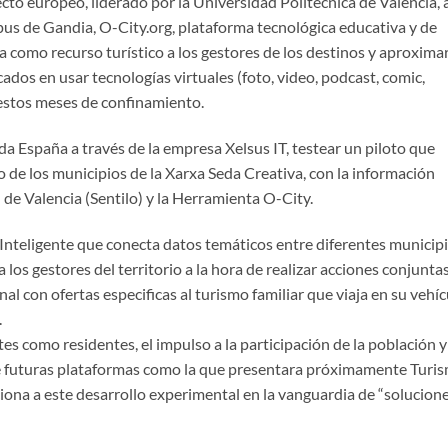
cto europeo, liderado por la Universidad Politécnica de Valencia, 
us de Gandia, O-City.org, plataforma tecnológica educativa y de
da como recurso turístico a los gestores de los destinos y aproxima
cados en usar tecnologías virtuales (foto, video, podcast, comic,
n estos meses de confinamiento.
da España a través de la empresa Xelsus IT, testear un piloto que
mo de los municipios de la Xarxa Seda Creativa, con la información
 de Valencia (Sentilo) y la Herramienta O-City.
ta Inteligente que conecta datos temáticos entre diferentes municip
 los gestores del territorio a la hora de realizar acciones conjunta
l con ofertas especificas al turismo familiar que viaja en su vehíc
.
tes como residentes, el impulso a la participación de la población y
 de futuras plataformas como la que presentara próximamente Turi
a a este desarrollo experimental en la vanguardia de “solucion