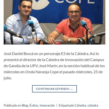
José Daniel Boscá es un personaje E3 de la Cátedra. Así lo
presentó el director de la Cátedra de Innovación del Campus
de Gandia de la UPV, José Marín, en la sección habitual de los
miércoles en Onda Naranja Cope el pasado miércoles, 25 de
julio.
CONTINUAR LEYENDO
→
Publicado en
Blog
,
Éxitos
,
Innovación
|
Etiquetado
Cátedra
,
cátedra