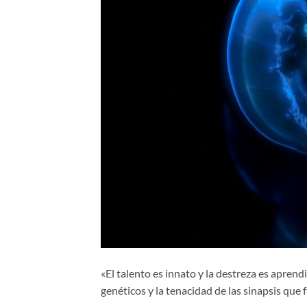
«El talento es innato y la destreza es aprend
genéticos y la tenacidad de las sinapsis que f