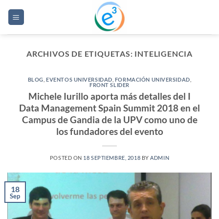
Saltar
al
contenido
ARCHIVOS DE ETIQUETAS:
INTELIGENCIA
BLOG
,
EVENTOS UNIVERSIDAD
,
FORMACIÓN UNIVERSIDAD
,
FRONT SLIDER
Michele Iurillo aporta más detalles del I
Data Management Spain Summit 2018 en el
Campus de Gandia de la UPV como uno de
los fundadores del evento
POSTED ON
18 SEPTIEMBRE, 2018
BY
ADMIN
18
Sep