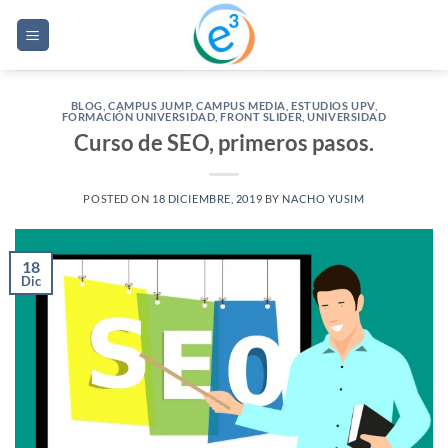
Saltar
al
contenido
BLOG
,
CAMPUS JUMP
,
CAMPUS MEDIA
,
ESTUDIOS UPV
,
FORMACIÓN UNIVERSIDAD
,
FRONT SLIDER
,
UNIVERSIDAD
Curso de SEO, primeros pasos.
POSTED ON
18 DICIEMBRE, 2019
BY
NACHO YUSIM
18
Dic