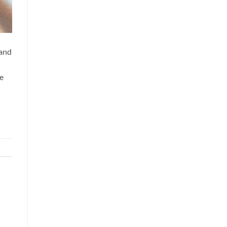
Land
ue