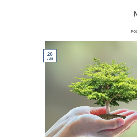
PO
28
Jun