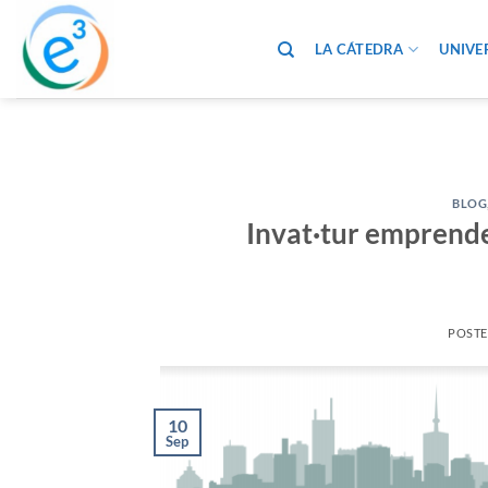
Saltar
al
LA CÁTEDRA
UNIVE
contenido
BLOG
Invat·tur emprende
POST
10
Sep