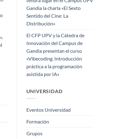
tendrá lugar en el Campus UPV
Gandia la charla «El Sexto
so
Sentido del Cine: La
Distribución»
El CFP UPV y la Cátedra de
».
Innovación del Campus de
el
Gandia presentan el curso
«Vibecoding. Introducción
práctica a la programación
asistida por IA»
UNIVERSIDAD
Eventos Universidad
Formación
Grupos