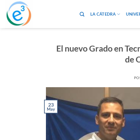
Saltar
al
LA CÁTEDRA
UNIVE
contenido
El nuevo Grado en Tecn
de 
PO
23
May