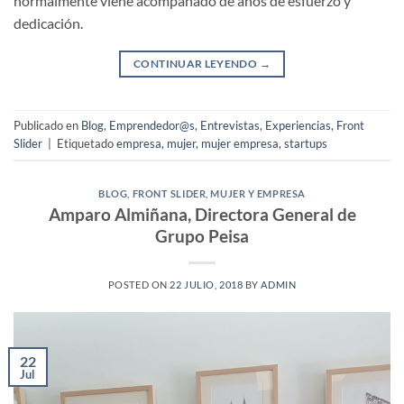
normalmente viene acompañado de años de esfuerzo y
dedicación.
CONTINUAR LEYENDO
→
Publicado en
Blog
,
Emprendedor@s
,
Entrevistas
,
Experiencias
,
Front
Slider
|
Etiquetado
empresa
,
mujer
,
mujer empresa
,
startups
BLOG
,
FRONT SLIDER
,
MUJER Y EMPRESA
Amparo Almiñana, Directora General de
Grupo Peisa
POSTED ON
22 JULIO, 2018
BY
ADMIN
22
Jul