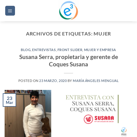
Saltar
al
contenido
ARCHIVOS DE ETIQUETAS:
MUJER
BLOG
,
ENTREVISTAS
,
FRONT SLIDER
,
MUJER Y EMPRESA
Susana Serra, propietaria y gerente de
Coques Susana
POSTED ON
23 MARZO, 2020
BY
MARÍA ÁNGELES MENGUAL
23
Mar