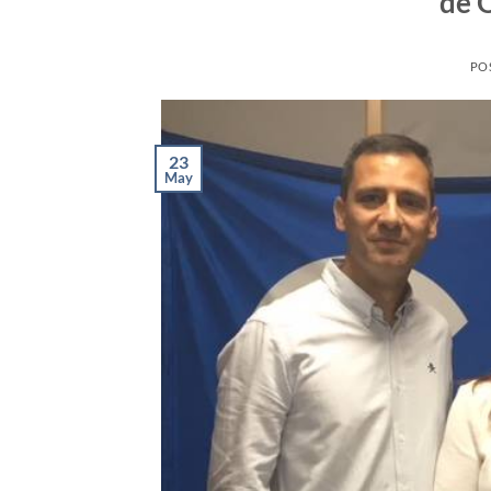
de 
PO
23
May