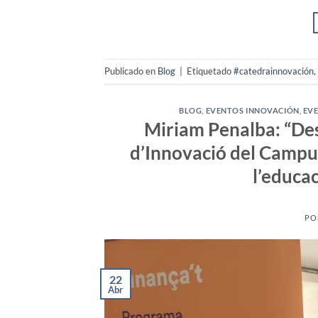
Publicado en
Blog
|
Etiquetado
#catedrainnovación
,
BLOG
,
EVENTOS INNOVACIÓN
,
EV
Miriam Penalba: “Des
d’Innovació del Campu
l’educac
PO
22
Abr