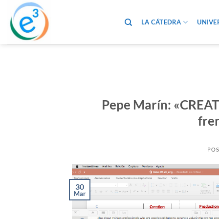
Saltar
al
LA CÁTEDRA
UNIVE
contenido
Pepe Marín: «CREAT
fre
POS
30
Mar