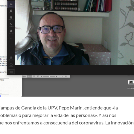
 Campus de Gandia de la UPV, Pepe Marín, entiende que «la
blemas o para mejorar la vida de las personas». Y así nos
 que nos enfrentamos a consecuencia del coronavirus. La innovación