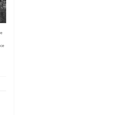
re
ice