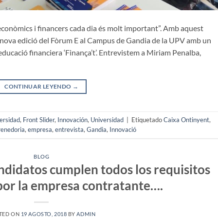
conòmics i financers cada dia és molt important”. Amb aquest
a nova edició del Fòrum E al Campus de Gandia de la UPV amb un
ducació financiera ‘Finança’t’. Entrevistem a Miriam Penalba,
CONTINUAR LEYENDO
→
ersidad
,
Front Slider
,
Innovación
,
Universidad
|
Etiquetado
Caixa Ontinyent
,
enedoria
,
empresa
,
entrevista
,
Gandia
,
Innovació
BLOG
andidatos cumplen todos los requisitos
or la empresa contratante….
TED ON
19 AGOSTO, 2018
BY
ADMIN