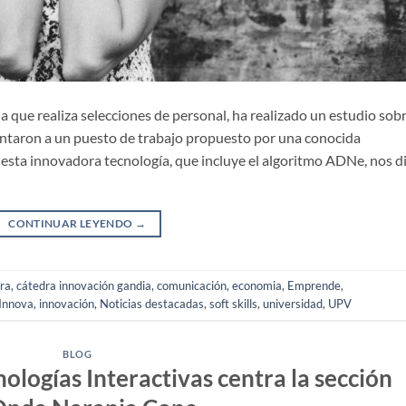
la que realiza selecciones de personal, ha realizado un estudio sob
entaron a un puesto de trabajo propuesto por una conocida
de esta innovadora tecnología, que incluye el algoritmo ADNe, nos d
CONTINUAR LEYENDO
→
ra
,
cátedra innovación gandia
,
comunicación
,
economia
,
Emprende
,
Innova
,
innovación
,
Noticias destacadas
,
soft skills
,
universidad
,
UPV
BLOG
ologías Interactivas centra la sección