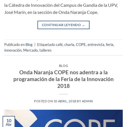
la Cátedra de Innovación del Campus de Gandia de la UPV,
José Marín, en la sección de Onda Naranja Cope.
CONTINUAR LEYENDO
→
Publicado en
Blog
|
Etiquetado
café
,
charla
,
COPE
,
entrevista
,
feria
,
innovación
,
Mercado
,
talleres
BLOG
Onda Naranja COPE nos adentra a la
programación de la Feria de la Innovación
2018
POSTED ON
10 ABRIL, 2018
BY
ADMIN
10
Abr