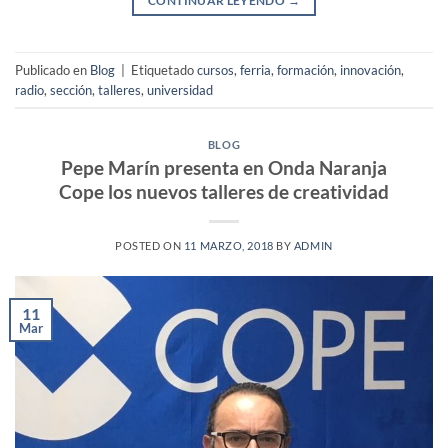
CONTINUAR LEYENDO
→
Publicado en
Blog
|
Etiquetado
cursos
,
ferria
,
formación
,
innovación
,
radio
,
sección
,
talleres
,
universidad
BLOG
Pepe Marín presenta en Onda Naranja
Cope los nuevos talleres de creatividad
POSTED ON
11 MARZO, 2018
BY
ADMIN
11
Mar