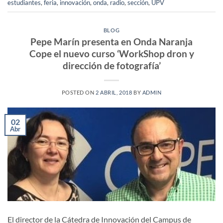
estudiantes
,
feria
,
innovación
,
onda
,
radio
,
sección
,
UPV
BLOG
Pepe Marín presenta en Onda Naranja
Cope el nuevo curso ‘WorkShop dron y
dirección de fotografía’
POSTED ON
2 ABRIL, 2018
BY
ADMIN
02
Abr
El director de la Cátedra de Innovación del Campus de