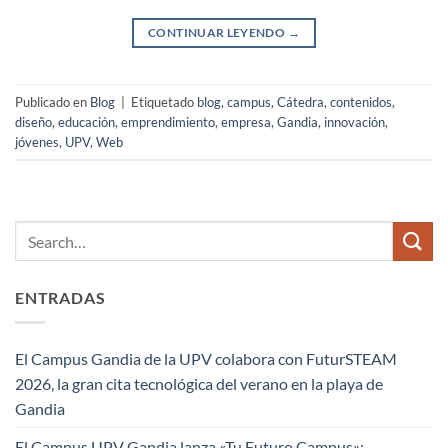
CONTINUAR LEYENDO
→
Publicado en
Blog
|
Etiquetado
blog
,
campus
,
Cátedra
,
contenidos
,
diseño
,
educación
,
emprendimiento
,
empresa
,
Gandia
,
innovación
,
jóvenes
,
UPV
,
Web
ENTRADAS
El Campus Gandia de la UPV colabora con FuturSTEAM
2026, la gran cita tecnológica del verano en la playa de
Gandia
El Campus UPV Gandia lanza «Tu Futuro Campus»: