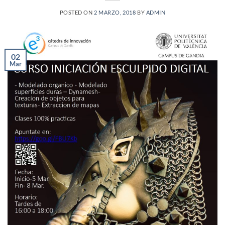
POSTED ON
2 MARZO, 2018
BY
ADMIN
02
Mar