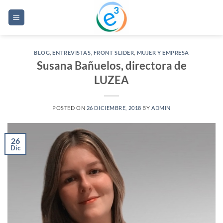
Saltar
al
contenido
BLOG
,
ENTREVISTAS
,
FRONT SLIDER
,
MUJER Y EMPRESA
Susana Bañuelos, directora de
LUZEA
POSTED ON
26 DICIEMBRE, 2018
BY
ADMIN
26
Dic