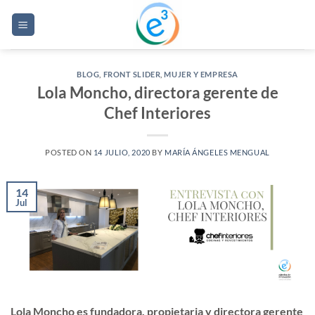
Saltar
al
contenido
BLOG
,
FRONT SLIDER
,
MUJER Y EMPRESA
Lola Moncho, directora gerente de
Chef Interiores
POSTED ON
14 JULIO, 2020
BY
MARÍA ÁNGELES MENGUAL
14
Jul
Lola Moncho es fundadora, propietaria y directora gerente