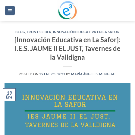
Saltar
al
contenido
BLOG
,
FRONT SLIDER
,
INNOVACIÓN EDUCATIVA EN LA SAFOR
[Innovación Educativa en La Safor]:
I.E.S. JAUME II EL JUST, Tavernes de
la Valldigna
POSTED ON
19 ENERO, 2021
BY
MARÍA ÁNGELES MENGUAL
19
Ene