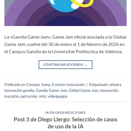
La «Gandia Game Jam», Game Jam oficial asociada a la Global
Game Jam, vuelve del 30 de enero al 1 de febrero de 2026 en
el Campus Gandía de la Universitat Politècnica de València.
CONTINUAR LEYENDO
→
Publicado en
Campus Jump
,
Eventos Innovación
|
Etiquetado
cátedra
innovación gandia
,
Gandia Game Jam
,
Global Game Jam
,
innovación
,
maratón
,
patrocinio
,
reto
,
videojuegos
IA EN ORGANIZACIONES
Post 3 de Diego Llergo: Selección de casos
de uso de la IA