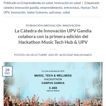
Publicado en
Emprendiendo en salud
,
Innovación en salud
|
Etiquetado
cátedra innovación gandia
,
emprendimiento
,
entrevistas
,
Human Tech
UPV
,
innovación
,
Jaime Guixeres
,
patronos
,
salud
FORMACIÓN INNOVACIÓN
,
INNOVACIÓN
La Cátedra de Innovación UPV Gandia
colabora con la primera edición del
Hackathon Music Tech Hub & UPV
POSTED ON
28 OCTUBRE, 2025
BY
ALEX DÍAZ MALDONADO
28
Oct