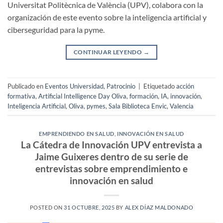
Universitat Politècnica de València (UPV), colabora con la
organización de este evento sobre la inteligencia artificial y
ciberseguridad para la pyme.
CONTINUAR LEYENDO
→
Publicado en
Eventos Universidad
,
Patrocinio
|
Etiquetado
acción
formativa
,
Artificial Intelligence Day Oliva
,
formación
,
IA
,
innovación
,
Inteligencia Artificial
,
Oliva
,
pymes
,
Sala Biblioteca Envic
,
Valencia
EMPRENDIENDO EN SALUD
,
INNOVACIÓN EN SALUD
La Cátedra de Innovación UPV entrevista a
Jaime Guixeres dentro de su serie de
entrevistas sobre emprendimiento e
innovación en salud
POSTED ON
31 OCTUBRE, 2025
BY
ALEX DÍAZ MALDONADO