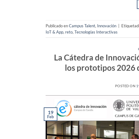
Publicado en
Campus Talent
,
Innovación
|
Etiqueta
IoT & App
,
reto
,
Tecnologías Interactivas
La Cátedra de Innovaci
los prototipos 2026 
POSTED ON
1
19
Feb