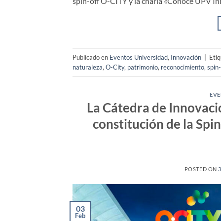
spin-off O-CITY y la charla «Conoce UPV Inn
Publicado en
Eventos Universidad
,
Innovación
|
Eti
naturaleza
,
O-City
,
patrimonio
,
reconocimiento
,
spin-
EVE
La Cátedra de Innovaci
constitución de la Spi
POSTED ON
03
Feb