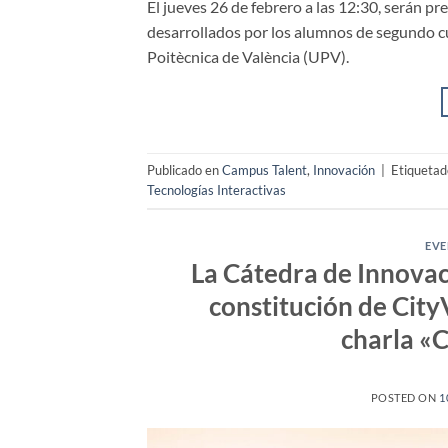
El jueves 26 de febrero a las 12:30, serán p
desarrollados por los alumnos de segundo cu
Poitècnica de València (UPV).
Publicado en
Campus Talent
,
Innovación
|
Etiqueta
Tecnologías Interactivas
EVE
La Cátedra de Innova
constitución de CityV
charla «
POSTED ON
1