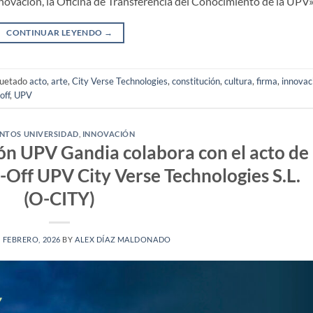
ovación, la Oficina de Transferencia del Conocimiento de la UPV»
CONTINUAR LEYENDO
→
quetado
acto
,
arte
,
City Verse Technologies
,
constitución
,
cultura
,
firma
,
innovac
off
,
UPV
NTOS UNIVERSIDAD
,
INNOVACIÓN
ón UPV Gandia colabora con el acto de
n-Off UPV City Verse Technologies S.L.
(O-CITY)
3 FEBRERO, 2026
BY
ALEX DÍAZ MALDONADO