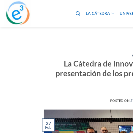
Saltar
al
LA CÁTEDRA
UNIVE
contenido
La Cátedra de Inno
presentación de los pr
POSTED ON
2
27
Feb