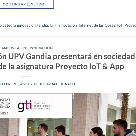
CONTINUAR LEYENDO
→
do
cátedra innovación gandia
,
GTI
,
innovación
,
Internet de las Cosas
,
IoT
,
Proye
CAMPUS TALENT
,
INNOVACIÓN
ón UPV Gandia presentará en sociedad
de la asignatura Proyecto IoT & App
9 FEBRERO, 2026
BY
ALEX DÍAZ MALDONADO