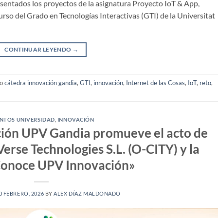
resentados los proyectos de la asignatura Proyecto IoT & App,
rso del Grado en Tecnologías Interactivas (GTI) de la Universitat
CONTINUAR LEYENDO
→
do
cátedra innovación gandia
,
GTI
,
innovación
,
Internet de las Cosas
,
IoT
,
reto
,
NTOS UNIVERSIDAD
,
INNOVACIÓN
ción UPV Gandia promueve el acto de
erse Technologies S.L. (O-CITY) y la
Conoce UPV Innovación»
0 FEBRERO, 2026
BY
ALEX DÍAZ MALDONADO