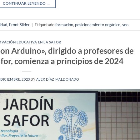
CONTINUAR LEYENDO
→
idad
,
Front Slider
|
Etiquetado
formación
,
posicionamiento orgánico
,
seo
OVACIÓN EDUCATIVA EN LA SAFOR
 con Arduino», dirigido a profesores de
for, comienza a principios de 2024
 DICIEMBRE, 2023
BY
ALEX DÍAZ MALDONADO