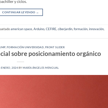
chiller y ciclos.
CONTINUAR LEYENDO
→
quetado
american space
,
Arduino
,
CEFIRE
,
ciberjardin
,
formación
,
innovación
,
UMP
,
FORMACIÓN UNIVERSIDAD
,
FRONT SLIDER
ncial sobre posicionamiento orgánico
8 ENERO, 2024
BY
MARÍA ÁNGELES MENGUAL