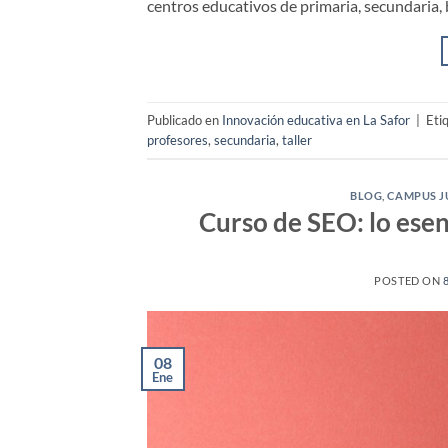
centros educativos de primaria, secundaria, ba
Publicado en
Innovación educativa en La Safor
|
Eti
profesores
,
secundaria
,
taller
BLOG
,
CAMPUS J
Curso de SEO: lo ese
POSTED ON
08
Ene