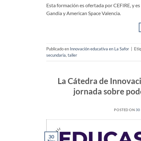
Esta formación es ofertada por CEFIRE, y e
Gandia y American Space Valencia.
Publicado en
Innovación educativa en La Safor
|
Eti
secundaria
,
taller
La Cátedra de Innovac
jornada sobre pod
POSTED ON
30
30
Nov