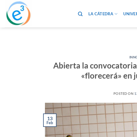
Saltar
al
LA CÁTEDRA
UNIVE
contenido
INN
Abierta la convocatoria 
«florecerá» en 
POSTED ON
1
13
Feb