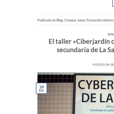
Publicado en
Blog
,
Campus Jump
,
Formación Univers
INN
El taller «Ciberjardín
secundaria de La Sa
POSTED ON
18
18
Dic