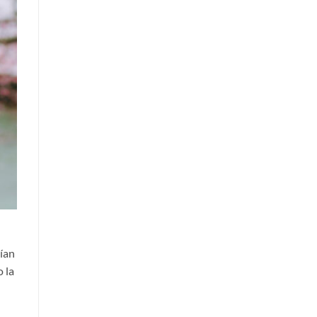
ían
 la