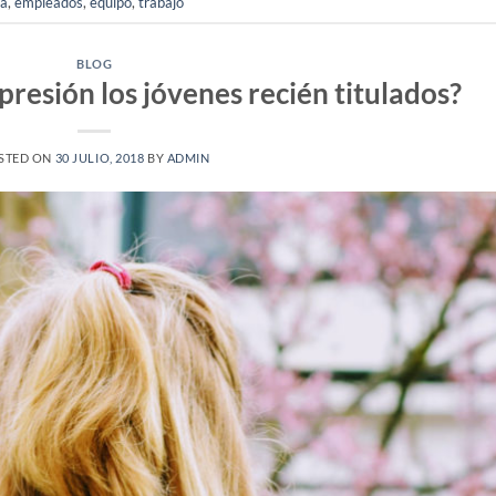
za
,
empleados
,
equipo
,
trabajo
BLOG
presión los jóvenes recién titulados?
STED ON
30 JULIO, 2018
BY
ADMIN