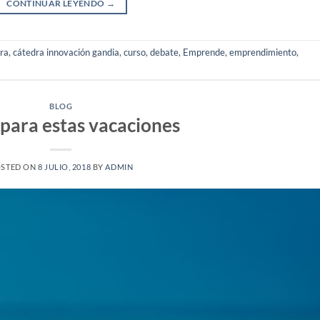
CONTINUAR LEYENDO
→
ra
,
cátedra innovación gandia
,
curso
,
debate
,
Emprende
,
emprendimiento
,
BLOG
 para estas vacaciones
STED ON
8 JULIO, 2018
BY
ADMIN