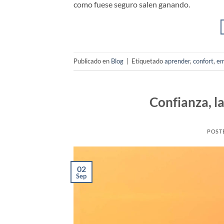
como fuese seguro salen ganando.
Publicado en
Blog
|
Etiquetado
aprender
,
confort
,
em
Confianza, la
POST
02
Sep