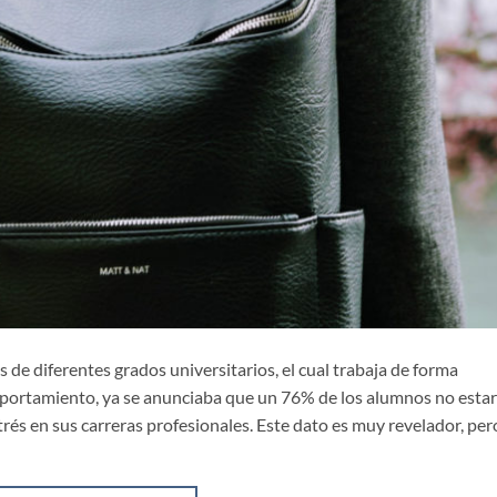
de diferentes grados universitarios, el cual trabaja de forma
mportamiento, ya se anunciaba que un 76% de los alumnos no estar
rés en sus carreras profesionales. Este dato es muy revelador, pero