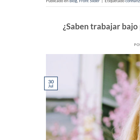
Publicado en
Blog
,
Front Slider
|
Etiquetado
confian
¿Saben trabajar bajo 
PO
30
Jul