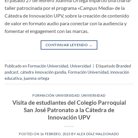
El pasado 27 de febrero Juanma Ortega impartió una charla-
taller patrocinada por el programa «Campus Media» de la
Cátedra de Innovación UPV, sobre la creación de contenido
de valor en formato audio para conectar con la audiencia y
fomentar el engagement con las marcas.
CONTINUAR LEYENDO
→
Publicado en
Formación Universidad
,
Universidad
|
Etiquetado
Branded
podcast
,
cátedra innovación gandia
,
Formación Universidad
,
innovación
educativa
,
juanma ortega
FORMACIÓN UNIVERSIDAD
,
UNIVERSIDAD
Visita de estudiantes del Colegio Parroquial
San José Patronato a la Cátedra de
Innovación UPV
POSTED ON
16 FEBRERO, 2023
BY
ALEX DÍAZ MALDONADO