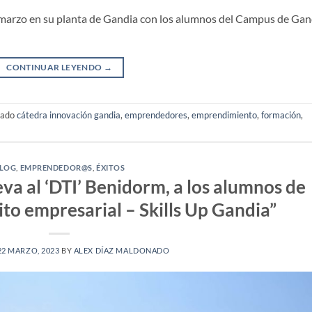
 marzo en su planta de Gandia con los alumnos del Campus de Gan
CONTINUAR LEYENDO
→
tado
cátedra innovación gandia
,
emprendedores
,
emprendimiento
,
formación
,
LOG
,
EMPRENDEDOR@S
,
ÉXITOS
leva al ‘DTI’ Benidorm, a los alumnos de
xito empresarial – Skills Up Gandia”
22 MARZO, 2023
BY
ALEX DÍAZ MALDONADO