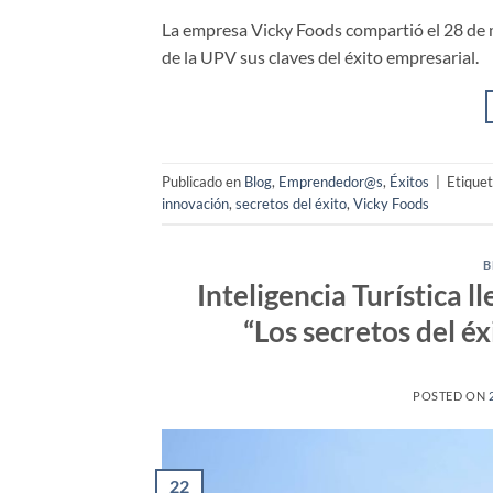
La empresa Vicky Foods compartió el 28 de
de la UPV sus claves del éxito empresarial.
Publicado en
Blog
,
Emprendedor@s
,
Éxitos
|
Etique
innovación
,
secretos del éxito
,
Vicky Foods
B
Inteligencia Turística l
“Los secretos del é
POSTED ON
22