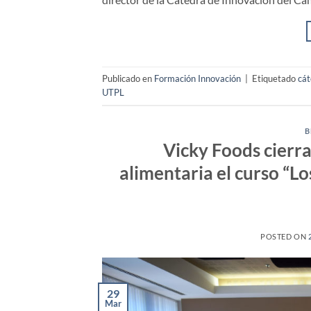
Publicado en
Formación Innovación
|
Etiquetado
cát
UTPL
B
Vicky Foods cierr
alimentaria el curso “Lo
POSTED ON
29
Mar