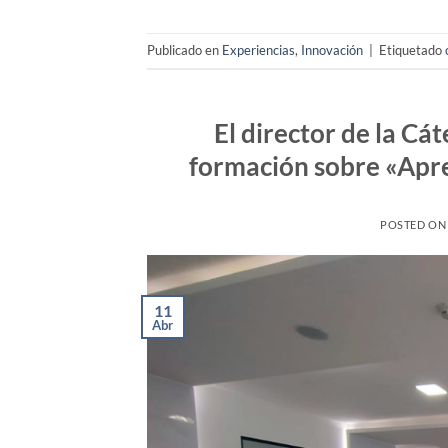
Publicado en
Experiencias
,
Innovación
|
Etiquetado
El director de la C
formación sobre «Apre
POSTED O
11
Abr