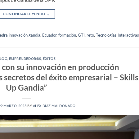
CONTINUAR LEYENDO
→
edra innovación gandia
,
Ecuador
,
formación
,
GTI
,
reto
,
Tecnologías Interactivas
LOG
,
EMPRENDEDOR@S
,
ÉXITOS
a con su innovación en producción
s secretos del éxito empresarial – Skills
Up Gandia”
29 MARZO, 2023
BY
ALEX DÍAZ MALDONADO