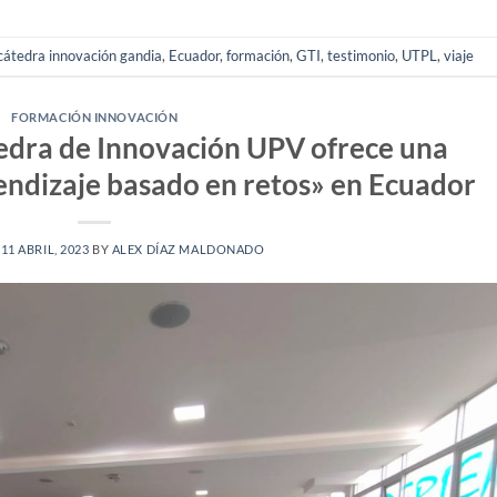
cátedra innovación gandia
,
Ecuador
,
formación
,
GTI
,
testimonio
,
UTPL
,
viaje
FORMACIÓN INNOVACIÓN
átedra de Innovación UPV ofrece una
ndizaje basado en retos» en Ecuador
N
11 ABRIL, 2023
BY
ALEX DÍAZ MALDONADO