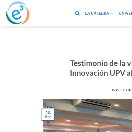
Saltar
al
LA CÁTEDRA
UNIVE
contenido
Testimonio de la v
Innovación UPV al
POSTED O
18
Abr