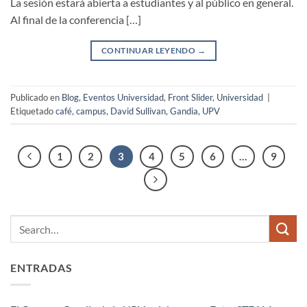
La sesión estará abierta a estudiantes y al público en general.
Al final de la conferencia […]
CONTINUAR LEYENDO
→
Publicado en
Blog
,
Eventos Universidad
,
Front Slider
,
Universidad
|
Etiquetado
café
,
campus
,
David Sullivan
,
Gandia
,
UPV
1
2
3
4
5
6
…
9
ENTRADAS