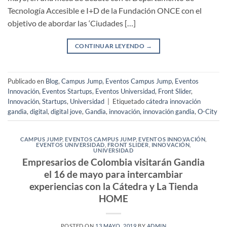
Tecnología Accesible e I+D de la Fundación ONCE con el
objetivo de abordar las ‘Ciudades […]
CONTINUAR LEYENDO
→
Publicado en
Blog
,
Campus Jump
,
Eventos Campus Jump
,
Eventos
Innovación
,
Eventos Startups
,
Eventos Universidad
,
Front Slider
,
Innovación
,
Startups
,
Universidad
|
Etiquetado
cátedra innovación
gandia
,
digital
,
digital jove
,
Gandia
,
innovación
,
innovación gandia
,
O-City
CAMPUS JUMP
,
EVENTOS CAMPUS JUMP
,
EVENTOS INNOVACIÓN
,
EVENTOS UNIVERSIDAD
,
FRONT SLIDER
,
INNOVACIÓN
,
UNIVERSIDAD
Empresarios de Colombia visitarán Gandia
el 16 de mayo para intercambiar
experiencias con la Cátedra y La Tienda
HOME
POSTED ON
13 MAYO, 2019
BY
ADMIN