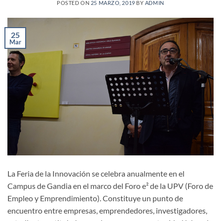
POSTED ON
25 MARZO, 2019
BY
ADMIN
25
Mar
La Feria de la Innovación se celebra anualmente en el
Campus de Gandia en el marco del Foro e² de la UPV (Foro de
Empleo y Emprendimiento). Constituye un punto de
encuentro entre empresas, emprendedores, investigadores,