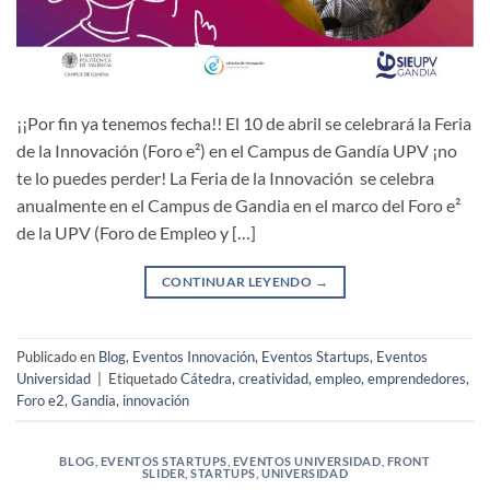
¡¡Por fin ya tenemos fecha!! El 10 de abril se celebrará la Feria
de la Innovación (Foro e²) en el Campus de Gandía UPV ¡no
te lo puedes perder! La Feria de la Innovación se celebra
anualmente en el Campus de Gandia en el marco del Foro e²
de la UPV (Foro de Empleo y […]
CONTINUAR LEYENDO
→
Publicado en
Blog
,
Eventos Innovación
,
Eventos Startups
,
Eventos
Universidad
|
Etiquetado
Cátedra
,
creatividad
,
empleo
,
emprendedores
,
Foro e2
,
Gandia
,
innovación
BLOG
,
EVENTOS STARTUPS
,
EVENTOS UNIVERSIDAD
,
FRONT
SLIDER
,
STARTUPS
,
UNIVERSIDAD