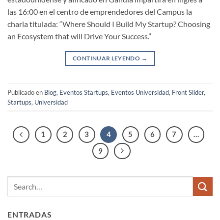
las 16:00 en el centro de emprendedores del Campus la
charla titulada: “Where Should I Build My Startup? Choosing
an Ecosystem that will Drive Your Success.”
CONTINUAR LEYENDO
→
Publicado en
Blog
,
Eventos Startups
,
Eventos Universidad
,
Front Slider
,
Startups
,
Universidad
1
2
3
4
5
6
7
…
9
ENTRADAS