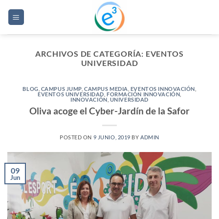
Saltar
al
contenido
ARCHIVOS DE CATEGORÍA:
EVENTOS
UNIVERSIDAD
BLOG
,
CAMPUS JUMP
,
CAMPUS MEDIA
,
EVENTOS INNOVACIÓN
,
EVENTOS UNIVERSIDAD
,
FORMACIÓN INNOVACIÓN
,
INNOVACIÓN
,
UNIVERSIDAD
Oliva acoge el Cyber-Jardín de la Safor
POSTED ON
9 JUNIO, 2019
BY
ADMIN
09
Jun