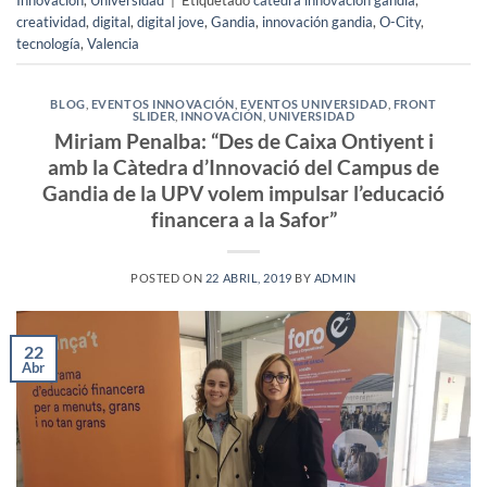
Innovación
,
Universidad
|
Etiquetado
cátedra innovación gandia
,
creatividad
,
digital
,
digital jove
,
Gandia
,
innovación gandia
,
O-City
,
tecnología
,
Valencia
BLOG
,
EVENTOS INNOVACIÓN
,
EVENTOS UNIVERSIDAD
,
FRONT
SLIDER
,
INNOVACIÓN
,
UNIVERSIDAD
Miriam Penalba: “Des de Caixa Ontiyent i
amb la Càtedra d’Innovació del Campus de
Gandia de la UPV volem impulsar l’educació
financera a la Safor”
POSTED ON
22 ABRIL, 2019
BY
ADMIN
22
Abr