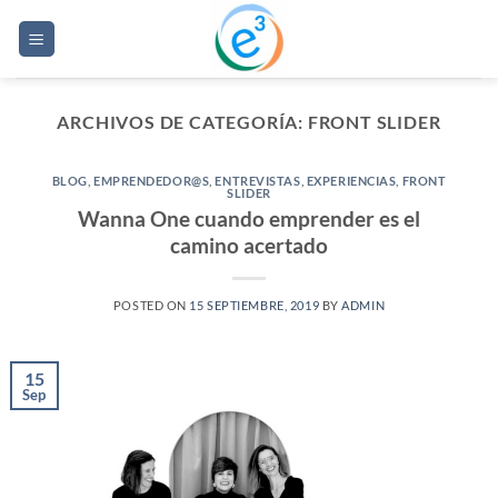
Saltar
al
contenido
ARCHIVOS DE CATEGORÍA:
FRONT SLIDER
BLOG
,
EMPRENDEDOR@S
,
ENTREVISTAS
,
EXPERIENCIAS
,
FRONT
SLIDER
Wanna One cuando emprender es el
camino acertado
POSTED ON
15 SEPTIEMBRE, 2019
BY
ADMIN
15
Sep