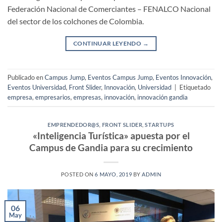
Federación Nacional de Comerciantes – FENALCO Nacional
del sector de los colchones de Colombia.
CONTINUAR LEYENDO
→
Publicado en
Campus Jump
,
Eventos Campus Jump
,
Eventos Innovación
,
Eventos Universidad
,
Front Slider
,
Innovación
,
Universidad
|
Etiquetado
empresa
,
empresarios
,
empresas
,
innovación
,
innovación gandia
EMPRENDEDOR@S
,
FRONT SLIDER
,
STARTUPS
«Inteligencia Turística» apuesta por el
Campus de Gandia para su crecimiento
POSTED ON
6 MAYO, 2019
BY
ADMIN
06
May