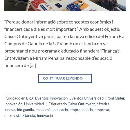
“Perque donar informació sobre conceptes econòmics i
financers cada dia és molt important”. Amb aquest objectiu
Caixa Ontinyent va participar en la nova edició del Fòrum E al
Campus de Gandia de la UPV amb un estand a on va
presentar el nou programa d’educació financiera ‘Finança’t’.
Entrevistem a Miriam Penalba, responsable d’educació
financera de […]
CONTINUAR LEYENDO
→
Publicado en
Blog
,
Eventos Innovación
,
Eventos Universidad
,
Front Slider
,
Innovación
,
Universidad
|
Etiquetado
Caixa Ontinyent
,
cátedra
innovación gandia
,
economia
,
educació
,
emprenedoria
,
empresa
,
entrevista
,
Gandia
,
Innovació